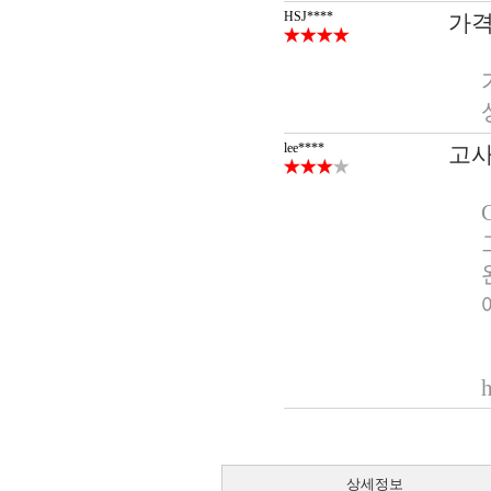
HSJ****
가격
lee****
고사
상세정보