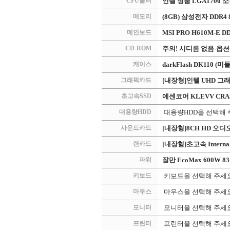
CPU쿨러
인텔 정품 LGA1700 
메모리
(8GB) 삼성전자 DDR4 8G
메인보드
MSI PRO H610M-E D
CD-ROM
주의! 시디롬 없음-옵
케이스
darkFlash DK110 (
그래픽카드
[내장형]인텔 UHD 그래
초고속SSD
에센코어 KLEVV CRAS C
대용량HDD
대용량HDD을 선택해
사운드카드
[내장형]8CH HD 오디오 
랜카드
[내장형]초고속 Internal 
파워
잘만 EcoMax 600W 83 
키보드
키보드을 선택해 주세
마우스
마우스을 선택해 주세
모니터
모니터을 선택해 주세
프린터
프린터을 선택해 주세