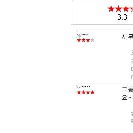
3.3
pjy****
사무
lov*****
그동
요~