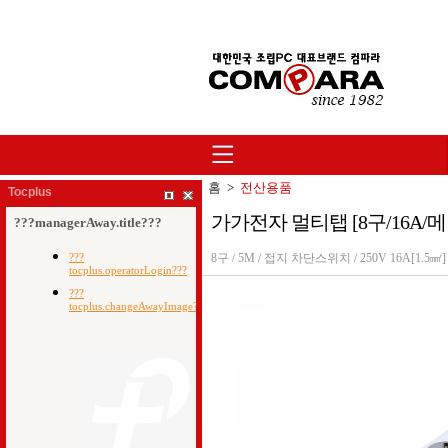
홈
>
전산용품
Tocplus
가가전자 멀티탭 [8구/16A/
8구 / 5M / 접지 차단스위치 / 250V 16A[1