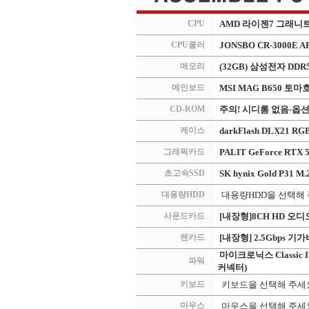
CPU
AMD 라이젠7 그래니트 
CPU쿨러
JONSBO CR-3000E 
메모리
(32GB) 삼성전자 DDR5 
메인보드
MSI MAG B650 토마호
CD-ROM
주의! 시디롬 없음-옵
케이스
darkFlash DLX21
그래픽카드
PALIT GeForce RTX 
초고속SSD
SK hynix Gold P31 M
대용량HDD
대용량HDD을 선택해
사운드카드
[내장형]8CH HD 오디오
랜카드
[내장형] 2.5Gbps 기
마이크로닉스 Classic I
파워
커넥터)
키보드
키보드을 선택해 주세
마우스
마우스을 선택해 주세