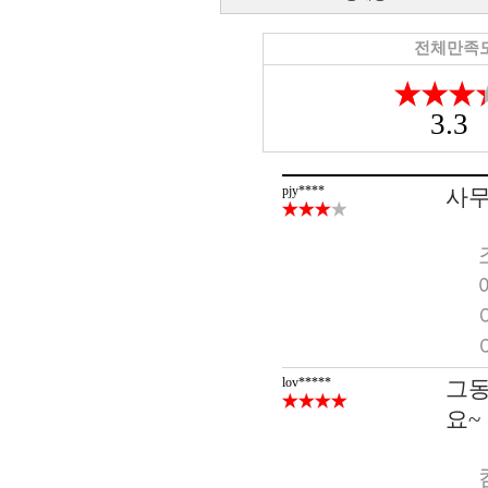
전체만족
3.3
pjy****
사무
lov*****
그동
요~