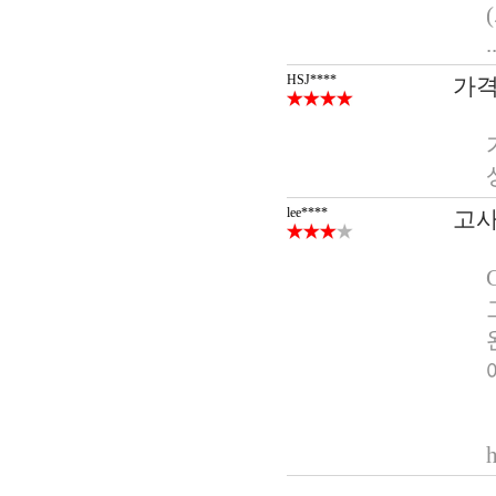
.
HSJ****
가격
lee****
고사