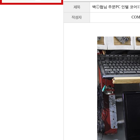
백ⓘ협님 주문PC 인텔 코어11세대 i
COM