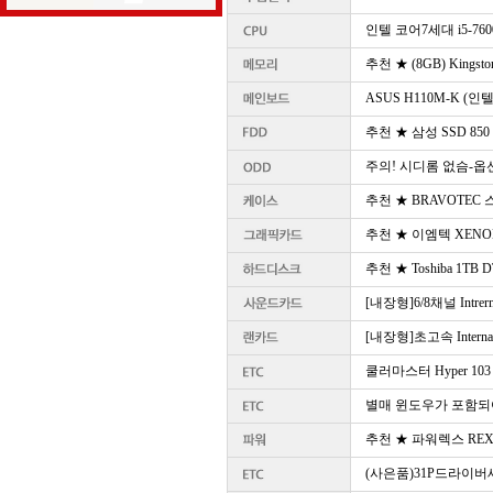
인텔 코어7세대 i5-76
추천 ★ (8GB) Kingsto
ASUS H110M-K (인텔
추천 ★ 삼성 SSD 850
주의! 시디롬 없슴-
추천 ★ BRAVOTEC
추천 ★ 이엠텍 XENON G
추천 ★ Toshiba 1TB D
[내장형]6/8채널 Intrern
[내장형]초고속 Internal 
쿨러마스터 Hyper 1
별매 윈도우가 포함되
추천 ★ 파워렉스 REX II
(사은품)31P드라이