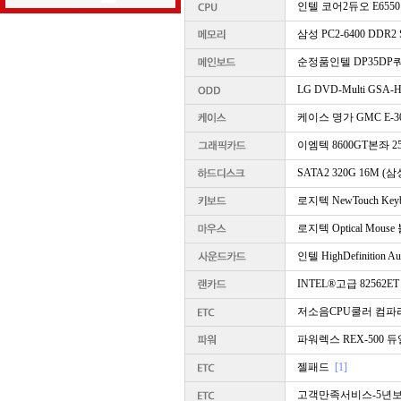
인텔 코어2듀오 E6550 
삼성 PC2-6400 DDR
순정품인텔 DP35DP쿼
LG DVD-Multi GS
케이스 명가 GMC E-3
이엠텍 8600GT본좌 2
SATA2 320G 16M 
로지텍 NewTouch Key
로지텍 Optical Mous
인텔 HighDefinition 
INTEL®고급 82562ET
저소음CPU쿨러 컴파라 A
파워렉스 REX-500 
젤패드
[1]
고객만족서비스-5년보장